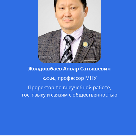
Кантороева Айжамал Кантороевна
д.э.н., профессор
Ректор Международного университета
им. К.Ш.Токтомаматова