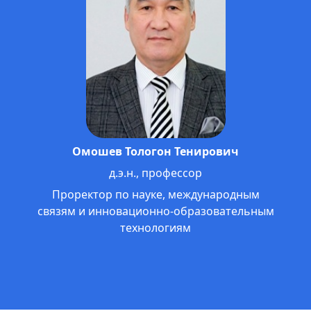
Жолдошбаев Анвар Сатышевич
к.ф.н., профессор МНУ
Проректор по внеучебной работе,
гос. языку и связям с общественностью