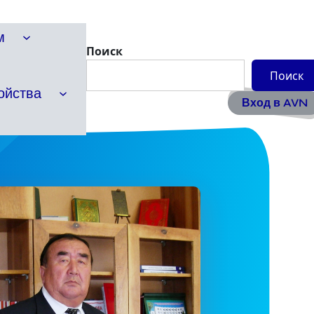
м
Поиск
Поиск
ойства
Вход в AVN