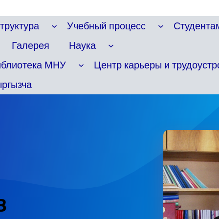
труктура
Учебный процесс
Студента
Галерея
Наука
иблиотека МНУ
Центр карьеры и трудоустр
ргызча
В