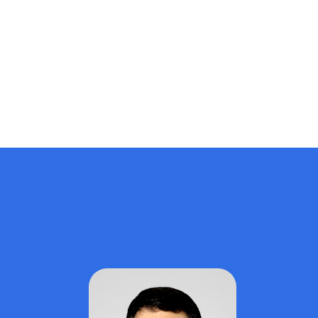
чыгаруу, билим берүүдө жасалма интеллектти жана
санариптик технологияларды колдонуу, илимий
изилдөөлөрдүн сапатын жогорулатуу жана эл аралык
РИНЦ, СКОПУС, Web of Science системаларына макала,
диссертация жазуу жана аны коргоого сунуштоо
максатында…
Admin
29.06.2026