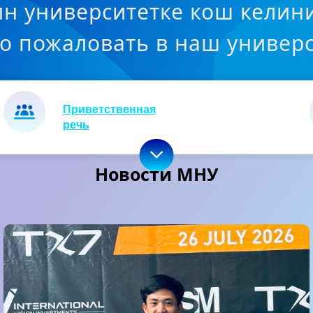
н университетке кош келин
о пожаловать в наш универс
Приветственная
речь
Новости МНУ