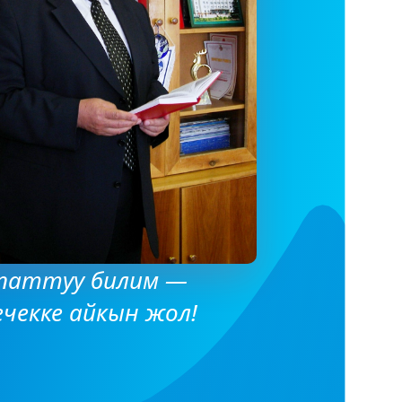
паттуу билим —
ечекке айкын жол!