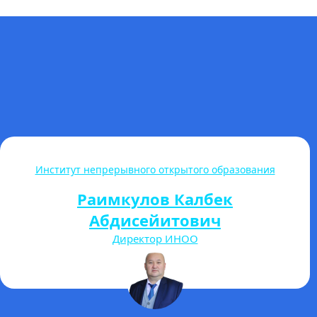
Международный Кыргызско-Турецкий институт им.
Турана Язгана
Дурмуш Билге Аккуш
Директор МКТИ