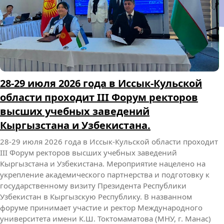
О СПОРТИВНЫХ УСПЕХАХ СТУДЕНТОВ МНУ
О СПОРТИВНЫХ УСПЕХАХ СТУДЕНТОВ МНУ
25-26
июля этого года на Иссык-Куле состоялся турнир AJP Tour
Kyrgyzstan National Jiu Jitsu Championship 2026 —
официальный национальный чемпионат по джиу-джитсу
в Кыргызстане под эгидой международной организации
Abu Dhabi Jiu Jitsu Pro. Студент Международного
университета имени К.Ш. Токтомаматова по направлению
«Экономика», профилю «Финансы и кредит» (1 курс,
группа ФК-1-25М) Мухаммадазиз…
Admin
28.07.2026