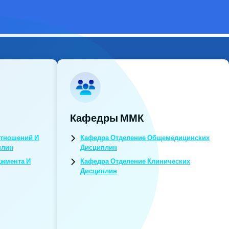
Кафедры ММК
тношений И
Кафедра Отделение Общемедицинских
плин
Дисциплин
джмента И
Кафедра Отделение Клинических
Дисциплин