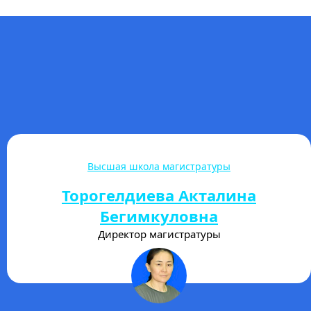
Гуманитарно-экономический колледж
Улан Уулу Авакан
Директор ГЭК