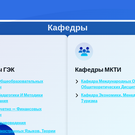
Кафедры
 ГЭК
Кафедры МКТИ
Общеобразовательных
Кафедра Международных О
н
Общетеоретических Дисци
едагогики И Методики
Кафедра Экономики, Мене
ания
Туризма
Учетно — Финансовых
н
Правоведения
ностранных Языков, Теории