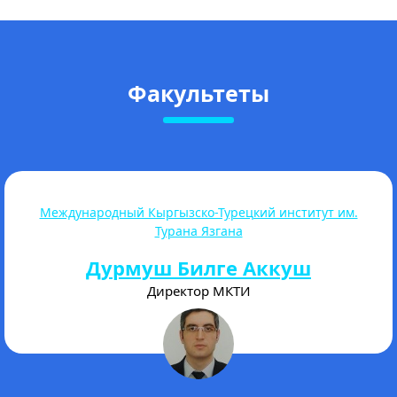
Факультеты
Высшая школа магистратуры
Торогелдиева Акталина
Бегимкуловна
Директор магистратуры