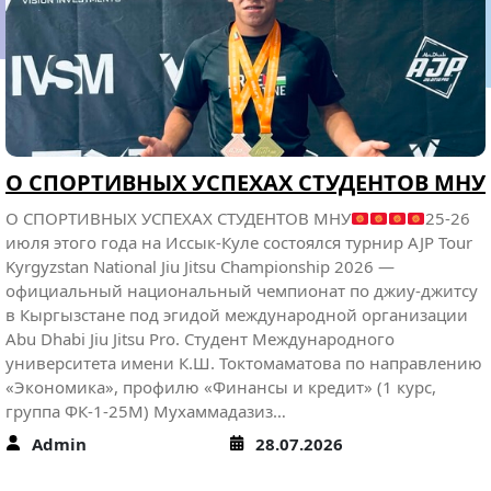
к.и.н. Дуйшеев Жениш Аматисакович профессор кафедры
философии и старший преподаватель кафедры экономики
и финансов Карагулова Айназ Ильясовна успешно
прошли с 15 по 26 июня 2026 года программу
краткосрочной академической мобильности
преподавателей в количестве 26 академических часов по
направлениям 38.04.02 Менеджмент, 44.04.02 Психолого-
педагогическое образование по проекту
«Коммуникационные риски образовательных
организаций: управленческий, экономический,
педагогический аспекты» на…
Admin
29.06.2026