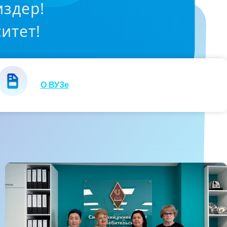
издер!
итет!
О ВУЗе