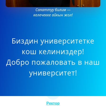
Сапаттуу билим —
келечекке айкын жол!
Биздин университетке
кош келиниздер!
Добро пожаловать в наш
университет!
Ректор