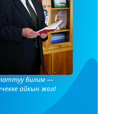
паттуу билим —
ечекке айкын жол!