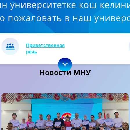
н университетке кош келин
о пожаловать в наш универс
Приветственная
речь
Новости МНУ