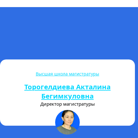
Гуманитарно-экономический колледж
Улан Уулу Авакан
Директор ГЭК