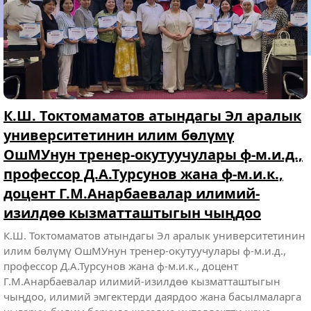
ЭАУда ӨЛКӨНҮН БАЛДАР-ӨСПҮРҮМДӨР
СПОРТ МЕКТЕПТЕРИНИН “МЕН ЧЕМПИОН”
АТТУУ ОЮНДАРЫНЫН ВОЛЕЙБОЛ
БОЮНЧА МЕЛДЕШТЕРИ ӨТҮҮДӨ | В МНУ
ПРОВОДЯТСЯ СОРЕВНОВАНИЯ ПО
ВОЛЕЙБОЛУ РЕСПУБЛИКАНСКИХ ИГР “Я
ЧЕМПИОН” СРЕДИ ДЕТСКО-ЮНОШЕСКИХ
СПОРТИВНЫХ ШКОЛ
ЭАУда ӨЛКӨНҮН БАЛДАР-ӨСПҮРҮМДӨР СПОРТ
МЕКТЕПТЕРИНИН “МЕН ЧЕМПИОН” АТТУУ ОЮНДАРЫНЫН
ВОЛЕЙБОЛ БОЮНЧА МЕЛДЕШТЕРИ ӨТҮҮДӨ К.Ш.