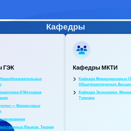
Кафедры
 ГЭК
Кафедры МКТИ
Общеобразовательных
Кафедра Международных О
н
Общетеоретических Дисци
едагогики И Методики
Кафедра Экономики, Мене
ания
Туризма
Учетно — Финансовых
н
Правоведения
ностранных Языков, Теории