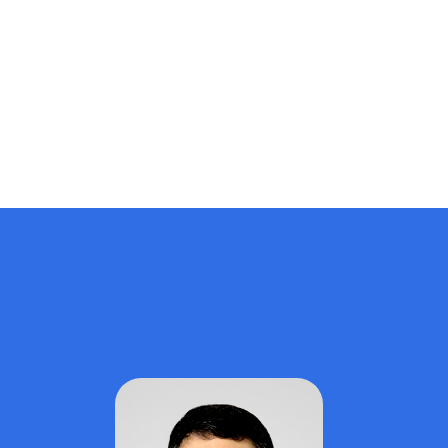
чыгаруу, билим берүүдө жасалма интеллектти жана
санариптик технологияларды колдонуу, илимий
изилдөөлөрдүн сапатын жогорулатуу жана эл аралык
РИНЦ, СКОПУС, Web of Science системаларына макала,
диссертация жазуу жана аны коргоого сунуштоо
максатында…
Admin
29.06.2026