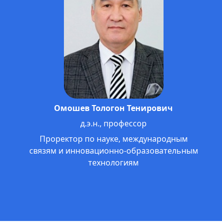
Жолдошбаев Анвар Сатышевич
к.ф.н., профессор МНУ
Проректор по внеучебной работе,
гос. языку и связям с общественностью