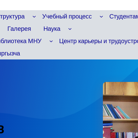
труктура
Учебный процесс
Студента
Галерея
Наука
иблиотека МНУ
Центр карьеры и трудоустр
ргызча
В