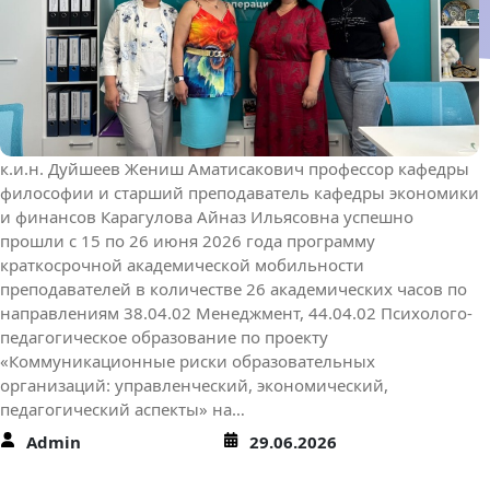
К.Ш. Токтомаматов атындагы Эл аралык
университетинин илим бөлүмү
ОшМУнун тренер-окутуучулары ф-м.и.д.,
профессор Д.А.Турсунов жана ф-м.и.к.,
доцент Г.М.Анарбаевалар илимий-
изилдөө кызматташтыгын чыңдоо
К.Ш. Токтомаматов атындагы Эл аралык университетинин
илим бөлүмү ОшМУнун тренер-окутуучулары ф-м.и.д.,
профессор Д.А.Турсунов жана ф-м.и.к., доцент
Г.М.Анарбаевалар илимий-изилдөө кызматташтыгын
чыңдоо, илимий эмгектерди даярдоо жана басылмаларга