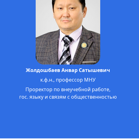
Кантороева Айжамал Кантороевна
д.э.н., профессор
Ректор Международного университета
им. К.Ш.Токтомаматова