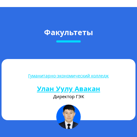
Факультеты
Международный медицинский колледж
Дороев Акпар Аманкулович
Директор ММК