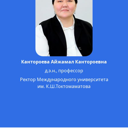
Омошев Тологон Тенирович
д.э.н., профессор
Проректор по науке, международным
связям и инновационно-образовательным
технологиям