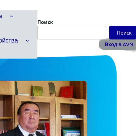
м
Поиск
Поиск
ойства
Вход в AVN