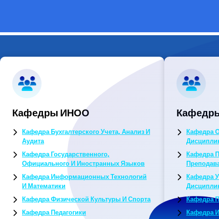
Кафедры ИНОО
Кафедры
Кафедра Бухгалтерского Учета, Анализ И
Кафедра 
Аудита
Дисципли
Кафедра Государственного,
Кафедра П
Официального И Иностранных Языков
Преподав
Кафедра Информационных Технологий
Кафедра 
И Математики
Дисципли
Кафедра Физической Культуры И Спорта
Кафедра 
Кафедра Педагогики
Кафедра И