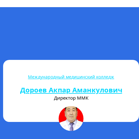
Институт непрерывного открытого образования
Раимкулов Калбек
Абдисейитович
Директор ИНОО