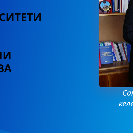
СИТЕТИ
НИ
ВА
Са
кел