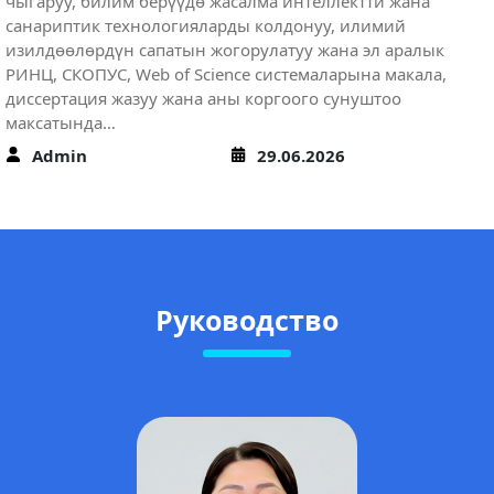
Токтомаматов атындагы Эл аралык университеттин (ЭАУ,
Манас шаары) спорт залында үстүбүздөгү жылдын 23-28-
июнь күндөрү Кыргыз Республикасынын балдар-
өспүрүмдөр спорт мектептеринин тарбиялануучулары
арасында “Мен чемпион” аттуу оюндардын волейбол
боюнча мелдештери өткөрүлүүдө. Аталган мелдештерге
Кыргызстандын бардык аймактарынан спорттук
командалар катышып, оюндар абдан кызуу жүрүүдө.…
Admin
23.06.2026
Руководство