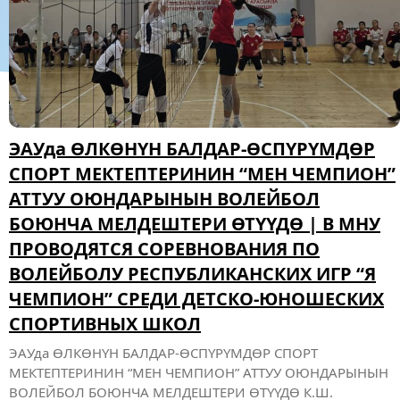
ЭАУнун СТУДЕНТИ ЖАСМИН
МЕДЕРБЕКОВА БЕЛ БОО КҮРӨШҮ БОЮНЧА
ДҮЙНӨЛҮК ЧЕМПИОНАТТАРДА 2-3-
ОРУНДАРДЫ ЭЭЛЕДИ! | СТУДЕНТКА МНУ
ЖАСМИН МЕДЕРБЕКОВА ЗАНЯЛА 2 И 3
МЕСТА НА ЧЕМПИОНАТАХ МИРА ПО
БОРЬБЕ НА ПОЯСАХ!
ЭАУнун СТУДЕНТИ ЖАСМИН МЕДЕРБЕКОВА БЕЛ БОО
КҮРӨШҮ БОЮНЧА ДҮЙНӨЛҮК ЧЕМПИОНАТТАРДА 2-3-
ОРУНДАРДЫ ЭЭЛЕДИ! Үстүбүздөгү жылдын 9-11-июнунда
Өзбекстан Республикасынын Фергана шаарында 2009-