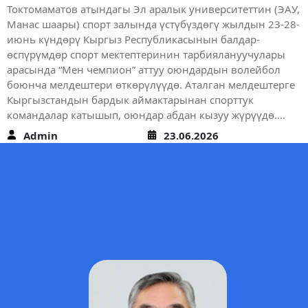
2010-жылдары туулган улан-кыздар арасында Алыш
күрөшү боюнча дүйнөлүк чемпионат жана Улуттук
“Белбогли” (бел боо) күрөшү боюнча дүйнөлүк чемпионат
өткөрүлдү. Аталган чемпионаттарда К.Ш. Токтомаматов
атындагы Эл аралык университеттин (Манас ш., ЭАУ)
Гуманитардык-экономикалык колледжинин 1-курсунун
“Башталгыч класстарда окутуу”…
Admin
15.06.2026