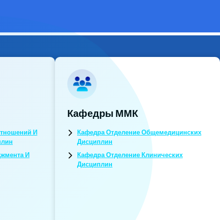
Кафедры ММК
тношений И
Кафедра Отделение Общемедицинских
плин
Дисциплин
джмента И
Кафедра Отделение Клинических
Дисциплин