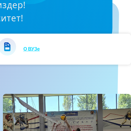
издер!
итет!
О ВУЗе