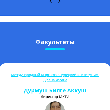
Факультеты
Международный Кыргызско-Турецкий институт им.
Турана Язгана
Дурмуш Билге Аккуш
Директор МКТИ