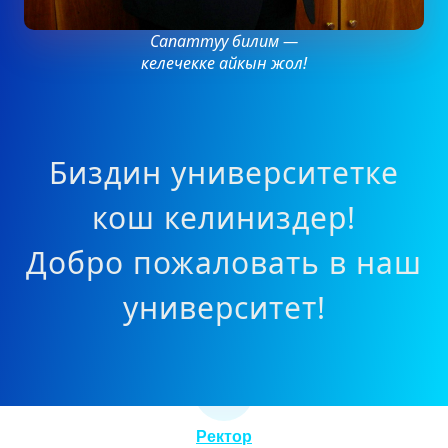
Сапаттуу билим —
келечекке айкын жол!
Биздин университетке
кош келиниздер!
Добро пожаловать в наш
университет!
Ректор