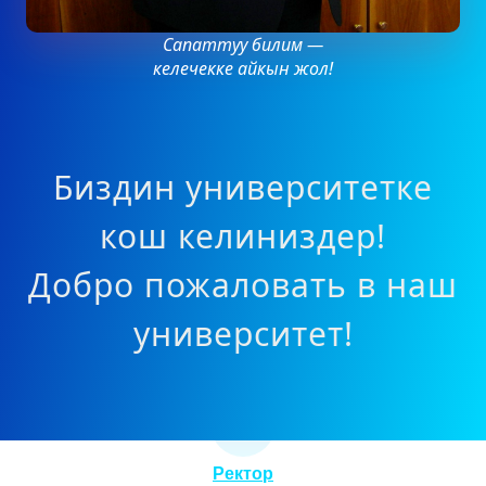
Сапаттуу билим —
келечекке айкын жол!
Биздин университетке
кош келиниздер!
Добро пожаловать в наш
университет!
Ректор