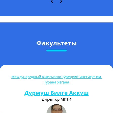
Факультеты
Международный Кыргызско-Турецкий институт им.
Турана Язгана
Дурмуш Билге Аккуш
Директор МКТИ