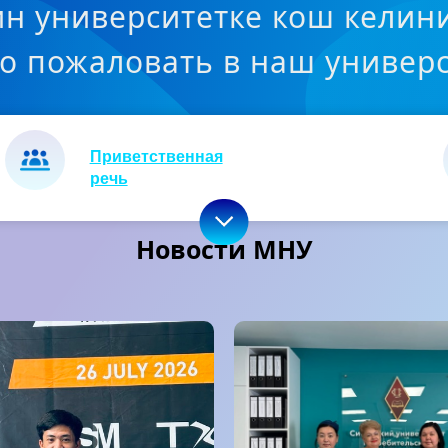
н университетке кош келин
о пожаловать в наш универс
Приветственная
речь
Новости МНУ