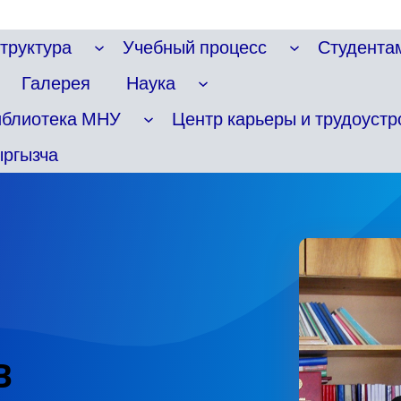
труктура
Учебный процесс
Студента
Галерея
Наука
иблиотека МНУ
Центр карьеры и трудоустр
ргызча
В