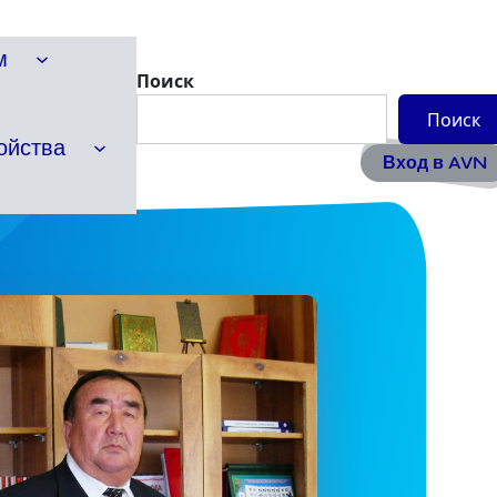
м
Поиск
Поиск
ойства
Вход в AVN