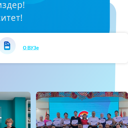
издер!
итет!
О ВУЗе