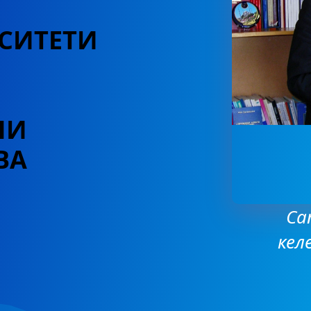
СИТЕТИ
НИ
ВА
Са
кел