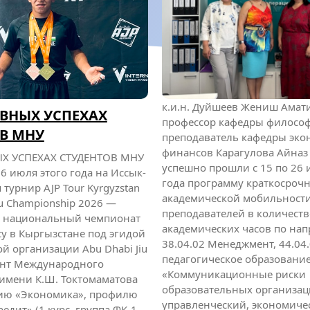
к.и.н. Дуйшеев Жениш Амат
ВНЫХ УСПЕХАХ
профессор кафедры филосо
В МНУ
преподаватель кафедры эко
финансов Карагулова Айназ
Х УСПЕХАХ СТУДЕНТОВ МНУ
успешно прошли с 15 по 26
25-26 июля этого года на Иссык-
года программу краткосроч
 турнир AJP Tour Kyrgyzstan
академической мобильност
itsu Championship 2026 —
преподавателей в количеств
 национальный чемпионат
академических часов по на
у в Кыргызстане под эгидой
38.04.02 Менеджмент, 44.04
 организации Abu Dhabi Jiu
педагогическое образование
удент Международного
«Коммуникационные риски
 имени К.Ш. Токтомаматова
образовательных организац
ию «Экономика», профилю
управленческий, экономиче
едит» (1 курс, группа ФК-1-