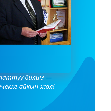
паттуу билим —
ечекке айкын жол!