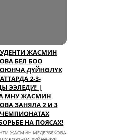
ТУДЕНТИ ЖАСМИН
ОВА БЕЛ БОО
БОЮНЧА ДҮЙНӨЛҮК
ТТАРДА 2-3-
Ы ЭЭЛЕДИ! |
КА МНУ ЖАСМИН
ОВА ЗАНЯЛА 2 И 3
 ЧЕМПИОНАТАХ
БОРЬБЕ НА ПОЯСАХ!
ЕНТИ ЖАСМИН МЕДЕРБЕКОВА
ӨШҮ БОЮНЧА ДҮЙНӨЛҮК