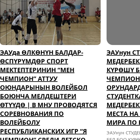
ЭАУда ӨЛКӨНҮН БАЛДАР-
ЭАУнун С
ӨСПҮРҮМДӨР СПОРТ
МЕДЕРБЕК
МЕКТЕПТЕРИНИН “МЕН
КҮРӨШҮ 
ЧЕМПИОН” АТТУУ
ЧЕМПИОНА
ОЮНДАРЫНЫН ВОЛЕЙБОЛ
ОРУНДАРД
БОЮНЧА МЕЛДЕШТЕРИ
СТУДЕНТ
ӨТҮҮДӨ | В МНУ ПРОВОДЯТСЯ
МЕДЕРБЕК
СОРЕВНОВАНИЯ ПО
МЕСТА НА
ВОЛЕЙБОЛУ
МИРА ПО 
РЕСПУБЛИКАНСКИХ ИГР “Я
ЭАУнун СТУД
ЧЕМПИОН” СРЕДИ ДЕТСКО-
БЕЛ БОО КҮР