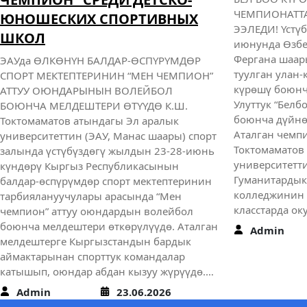
ЧЕМПИОНАТТА
ЮНОШЕСКИХ СПОРТИВНЫХ
ЭЭЛЕДИ! Үстүб
ШКОЛ
июнунда Өзбе
Фергана шаар
ЭАУда ӨЛКӨНҮН БАЛДАР-ӨСПҮРҮМДӨР
туулган улан
СПОРТ МЕКТЕПТЕРИНИН “МЕН ЧЕМПИОН”
күрөшү боюнч
АТТУУ ОЮНДАРЫНЫН ВОЛЕЙБОЛ
Улуттук “Белб
БОЮНЧА МЕЛДЕШТЕРИ ӨТҮҮДӨ К.Ш.
боюнча дүйнө
Токтомаматов атындагы Эл аралык
Аталган чемпи
университеттин (ЭАУ, Манас шаары) спорт
Токтомаматов
залында үстүбүздөгү жылдын 23-28-июнь
университетти
күндөрү Кыргыз Республикасынын
Гуманитардык
балдар-өспүрүмдөр спорт мектептеринин
колледжинин 
тарбиялануучулары арасында “Мен
класстарда ок
чемпион” аттуу оюндардын волейбол
боюнча мелдештери өткөрүлүүдө. Аталган
Admin
мелдештерге Кыргызстандын бардык
аймактарынан спорттук командалар
катышып, оюндар абдан кызуу жүрүүдө.…
Admin
23.06.2026