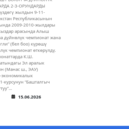
РДА 2-3-ОРУНДАРДЫ
үздөгү жылдын 9-11-
кстан Республикасынын
ында 2009-2010-жылдары
-кыздар арасында Алыш
а дүйнөлүк чемпионат жана
огли” (бел боо) күрөшү
лүк чемпионат өткөрүлдү.
онаттарда К.Ш.
 атындагы Эл аралык
н (Манас ш., ЭАУ)
-экономикалык
1-курсунун “Башталгыч
утуу”…
15.06.2026