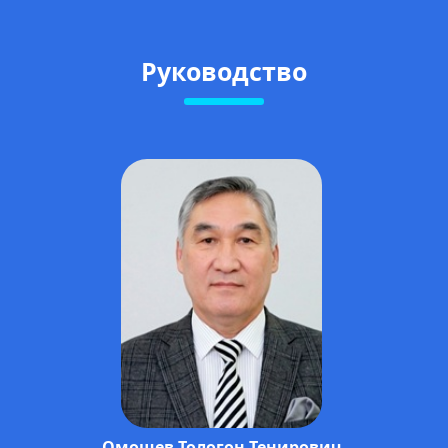
Руководство
Омошев Тологон Тенирович