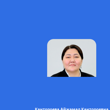
Кантороева Айжамал Кантороевна