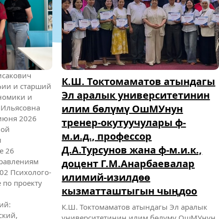
исакович
К.Ш. Токтомаматов атындагы
фии и старший
Эл аралык университетинин
номики и
илим бөлүмү ОшМУнун
 Ильясовна
 июня 2026
тренер-окутуучулары ф-
ной
м.и.д., профессор
и
Д.А.Турсунов жана ф-м.и.к.,
е 26
правлениям
доцент Г.М.Анарбаевалар
.02 Психолого-
илимий-изилдөө
 по проекту
кызматташтыгын чыңдоо
ий:
К.Ш. Токтомаматов атындагы Эл аралык
ский,
университетинин илим бөлүмү ОшМУнун