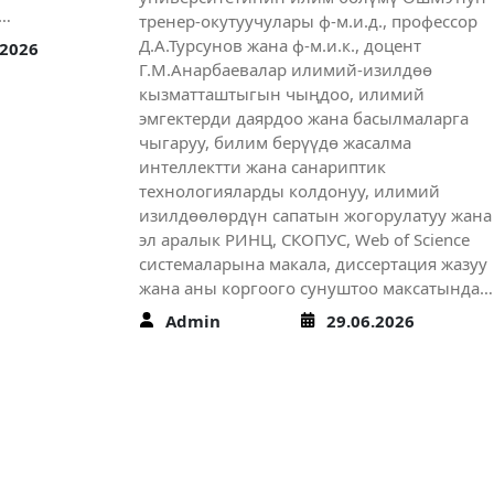
а…
тренер-окутуучулары ф-м.и.д., профессор
Д.А.Турсунов жана ф-м.и.к., доцент
.2026
Г.М.Анарбаевалар илимий-изилдөө
кызматташтыгын чыңдоо, илимий
эмгектерди даярдоо жана басылмаларга
чыгаруу, билим берүүдө жасалма
интеллектти жана санариптик
технологияларды колдонуу, илимий
изилдөөлөрдүн сапатын жогорулатуу жана
эл аралык РИНЦ, СКОПУС, Web of Science
системаларына макала, диссертация жазуу
жана аны коргоого сунуштоо максатында…
Admin
29.06.2026