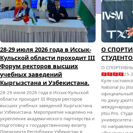
28-29 июля 2026 года в Иссык-
О СПОРТИ
Кульской области проходит III
СТУДЕНТО
Форум ректоров высших
О СПОРТИВНЫ
учебных заведений
🇰🇬🇰🇬🇰🇬🇰
Куле состоялся
Кыргызстана и Узбекистана.
National Jiu J
28-29 июля 2026 года в Иссык-Кульской
официальный
области проходит III Форум ректоров
по джиу-джитс
высших учебных заведений Кыргызстана
международной
и Узбекистана. Мероприятие нацелено на
Jitsu Pro. Ст
укрепление академического партнерства и
университета
подготовку к государственному визиту
по направлен
Президента Республики Узбекистан в
«Финансы и кр