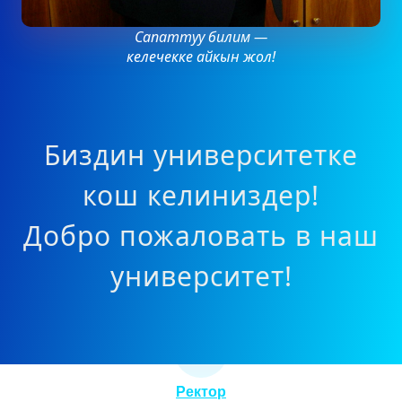
Сапаттуу билим —
келечекке айкын жол!
Биздин университетке
кош келиниздер!
Добро пожаловать в наш
университет!
Ректор