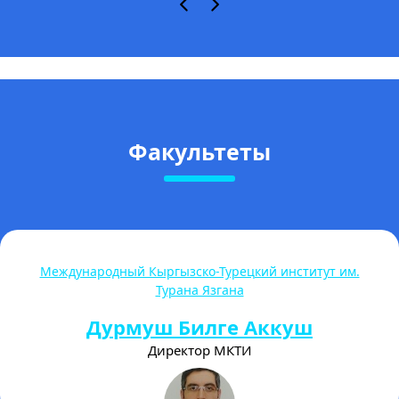
Факультеты
Международный Кыргызско-Турецкий институт им.
Турана Язгана
Дурмуш Билге Аккуш
Директор МКТИ