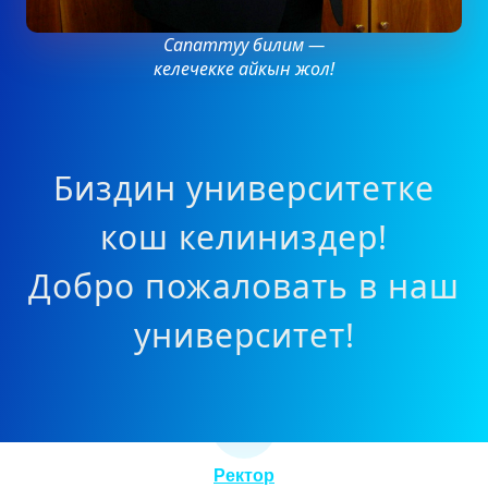
Сапаттуу билим —
келечекке айкын жол!
Биздин университетке
кош келиниздер!
Добро пожаловать в наш
университет!
Ректор