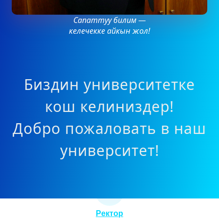
Сапаттуу билим —
келечекке айкын жол!
Биздин университетке
кош келиниздер!
Добро пожаловать в наш
университет!
Ректор