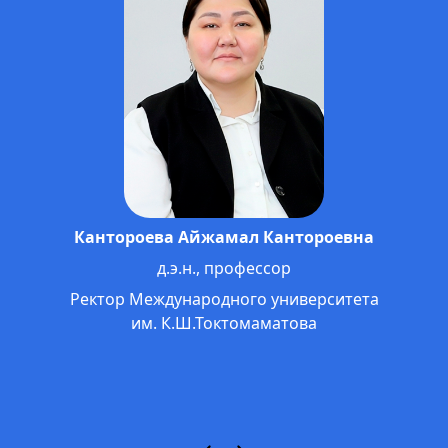
Кантороева Айжамал Кантороевна
д.э.н., профессор
Ректор Международного университета
им. К.Ш.Токтомаматова