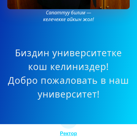
Сапаттуу билим —
келечекке айкын жол!
Биздин университетке
кош келиниздер!
Добро пожаловать в наш
университет!
Ректор