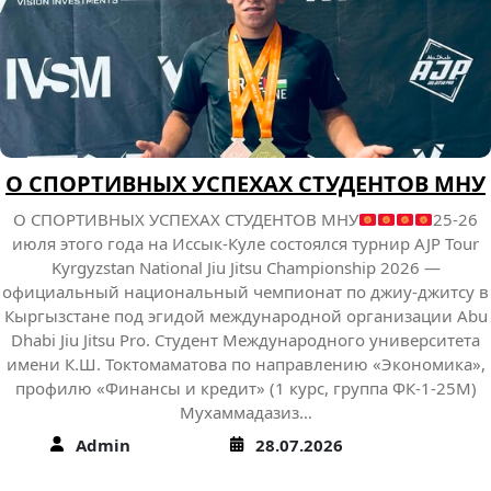
к.и.н. Дуйшеев Жениш Аматисакович профессор кафедры
философии и старший преподаватель кафедры экономики
и финансов Карагулова Айназ Ильясовна успешно прошл
с 15 по 26 июня 2026 года программу краткосрочной
академической мобильности преподавателей в количеств
26 академических часов по направлениям 38.04.02
Менеджмент, 44.04.02 Психолого- педагогическое
образование по проекту «Коммуникационные риски
образовательных организаций: управленческий,
экономический, педагогический аспекты» на…
Admin
29.06.2026