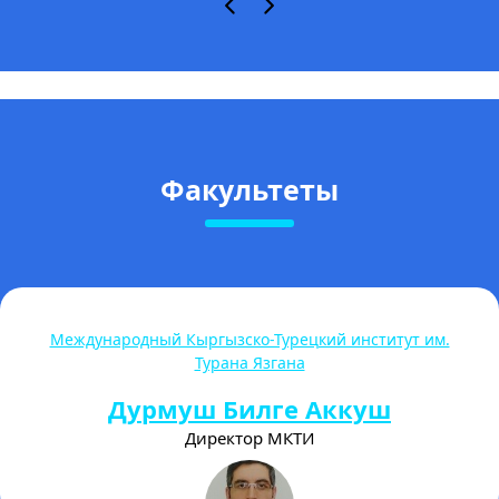
Факультеты
Высшая школа магистратуры
Торогелдиева Акталина
Бегимкуловна
Директор магистратуры