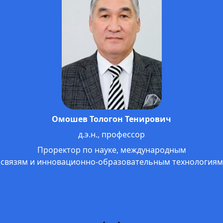
Жолдошбаев Анвар Сатышевич
к.ф.н., профессор МНУ
Проректор по внеучебной работе,
гос. языку и связям с общественностью