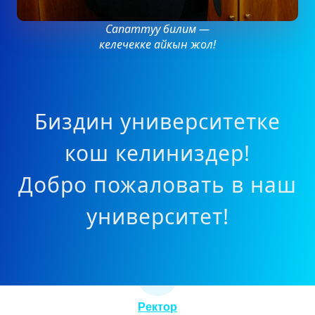
Сапаттуу билим —
келечекке айкын жол!
Биздин университетке
кош келиниздер!
Добро пожаловать в наш
университет!
Ректор