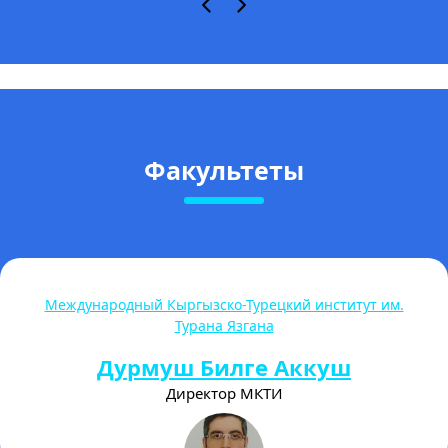
Факультеты
Высшая школа магистратуры
Торогелдиева Акталина
Бегимкуловна
Директор магистратуры