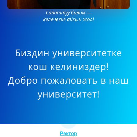
Сапаттуу билим —
келечекке айкын жол!
Биздин университетке
кош келиниздер!
Добро пожаловать в наш
университет!
Ректор