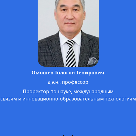
Жолдошбаев Анвар Сатышевич
к.ф.н., профессор МНУ
Проректор по внеучебной работе,
гос. языку и связям с общественностью