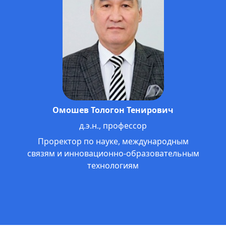
Жолдошбаев Анвар Сатышевич
к.ф.н., профессор МНУ
Проректор по внеучебной работе,
гос. языку и связям с общественностью