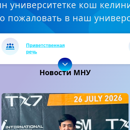
н университетке кош келин
о пожаловать в наш универс
Приветственная
речь
Новости МНУ