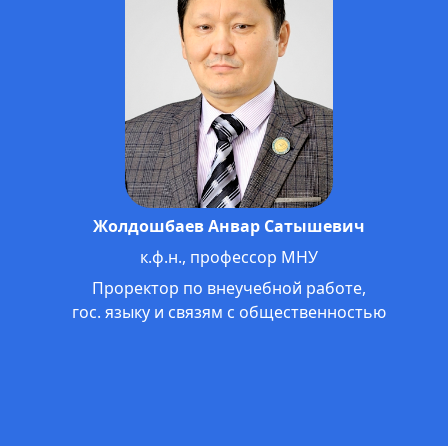
Кантороева Айжамал Кантороевна
д.э.н., профессор
Ректор Международного университета
им. К.Ш.Токтомаматова