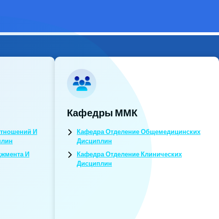
Кафедры ММК
тношений И
Кафедра Отделение Общемедицинских
плин
Дисциплин
джмента И
Кафедра Отделение Клинических
Дисциплин