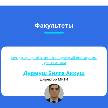
Факультеты
Высшая школа магистратуры
Торогелдиева Акталина
Бегимкуловна
Директор магистратуры