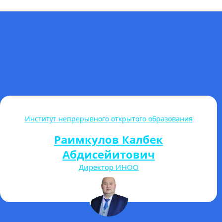
Международный Кыргызско-Турецкий институт им.
Турана Язгана
Дурмуш Билге Аккуш
Директор МКТИ