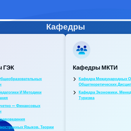
Кафедры
 ГЭК
Кафедры МКТИ
Общеобразовательных
Кафедра Международных О
н
Общетеоретических Дисци
едагогики И Методики
Кафедра Экономики, Мене
ания
Туризма
Учетно — Финансовых
н
Правоведения
ностранных Языков, Теории