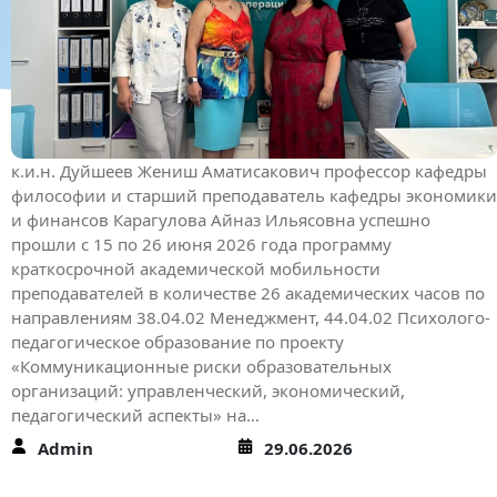
К.Ш. Токтомаматов атындагы Эл аралык
университетинин илим бөлүмү
ОшМУнун тренер-окутуучулары ф-м.и.д.,
профессор Д.А.Турсунов жана ф-м.и.к.,
доцент Г.М.Анарбаевалар илимий-
изилдөө кызматташтыгын чыңдоо
К.Ш. Токтомаматов атындагы Эл аралык университетинин
илим бөлүмү ОшМУнун тренер-окутуучулары ф-м.и.д.,
профессор Д.А.Турсунов жана ф-м.и.к., доцент
Г.М.Анарбаевалар илимий-изилдөө кызматташтыгын
чыңдоо, илимий эмгектерди даярдоо жана басылмаларга