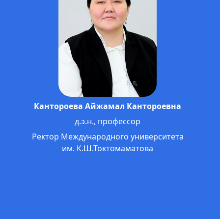
Омошев Тологон Тенирович
д.э.н., профессор
Проректор по науке, международным
связям и инновационно-образовательным
технологиям