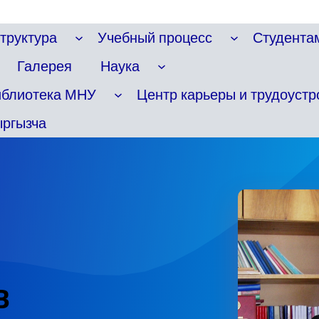
труктура
Учебный процесс
Студента
Галерея
Наука
иблиотека МНУ
Центр карьеры и трудоустр
ргызча
В