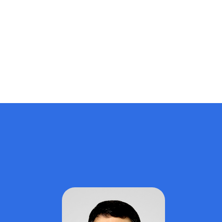
чыгаруу, билим берүүдө жасалма интеллектти жана
санариптик технологияларды колдонуу, илимий
изилдөөлөрдүн сапатын жогорулатуу жана эл аралык
РИНЦ, СКОПУС, Web of Science системаларына макала,
диссертация жазуу жана аны коргоого сунуштоо
максатында…
Admin
29.06.2026