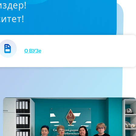
издер!
итет!
О ВУЗе