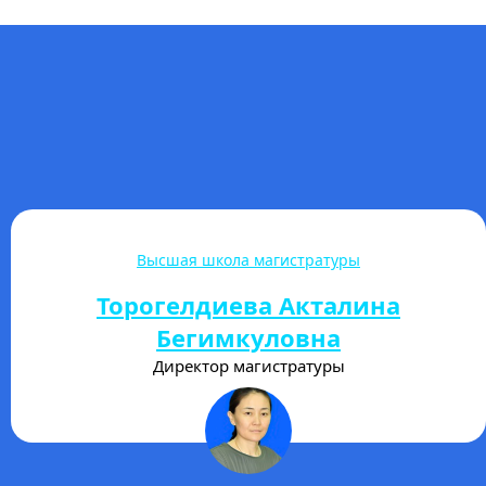
Гуманитарно-экономический колледж
Улан Уулу Авакан
Директор ГЭК