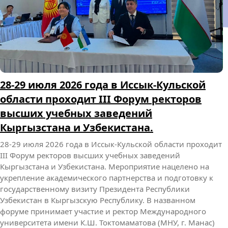
О СПОРТИВНЫХ УСПЕХАХ СТУДЕНТОВ МНУ
О СПОРТИВНЫХ УСПЕХАХ СТУДЕНТОВ МНУ
25-26
июля этого года на Иссык-Куле состоялся турнир AJP Tour
Kyrgyzstan National Jiu Jitsu Championship 2026 —
официальный национальный чемпионат по джиу-джитсу
в Кыргызстане под эгидой международной организации
Abu Dhabi Jiu Jitsu Pro. Студент Международного
университета имени К.Ш. Токтомаматова по направлению
«Экономика», профилю «Финансы и кредит» (1 курс,
группа ФК-1-25М) Мухаммадазиз…
Admin
28.07.2026