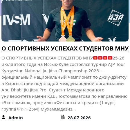
к.и.н. Дуйшеев Жениш Аматисакович профессор кафедры
философии и старший преподаватель кафедры экономики
и финансов Карагулова Айназ Ильясовна успешно
прошли с 15 по 26 июня 2026 года программу
краткосрочной академической мобильности
преподавателей в количестве 26 академических часов по
направлениям 38.04.02 Менеджмент, 44.04.02 Психолого-
педагогическое образование по проекту
«Коммуникационные риски образовательных
организаций: управленческий, экономический,
педагогический аспекты» на…
Admin
29.06.2026