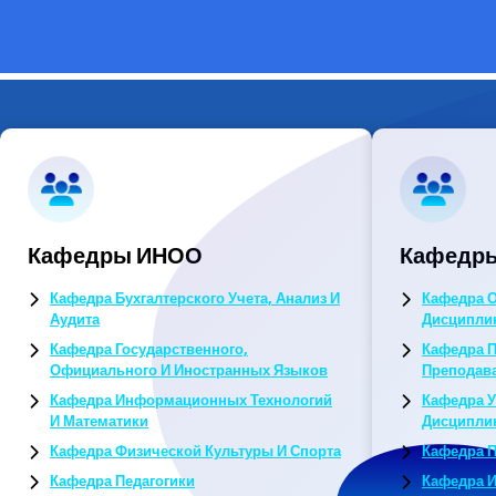
Кафедры ИНОО
Кафедры
Кафедра Бухгалтерского Учета, Анализ И
Кафедра 
Аудита
Дисципли
Кафедра Государственного,
Кафедра П
Официального И Иностранных Языков
Преподав
Кафедра Информационных Технологий
Кафедра 
И Математики
Дисципли
Кафедра Физической Культуры И Спорта
Кафедра 
Кафедра Педагогики
Кафедра И