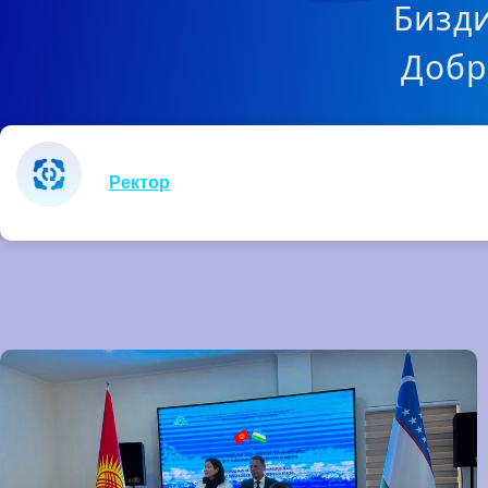
Бизди
Добр
Ректор