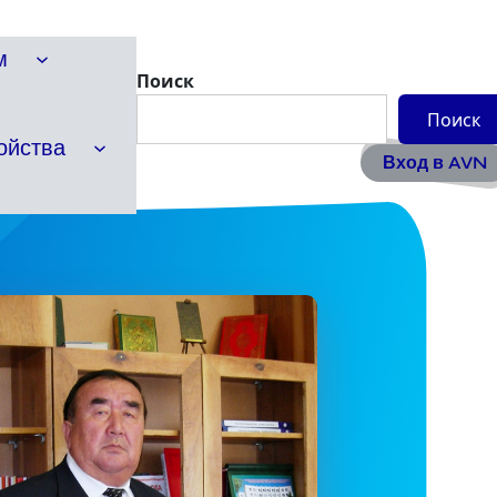
м
Поиск
Поиск
ойства
Вход в AVN