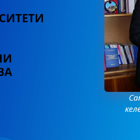
СИТЕТИ
НИ
ВА
Са
кел