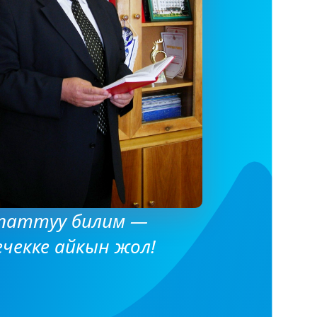
паттуу билим —
ечекке айкын жол!