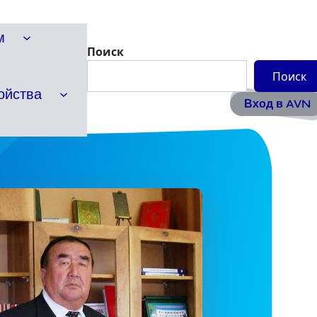
м
Поиск
Поиск
ойства
Вход в AVN