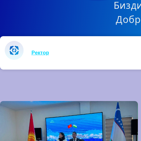
Бизди
Добр
Ректор