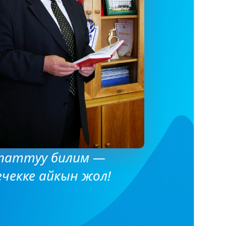
паттуу билим —
ечекке айкын жол!