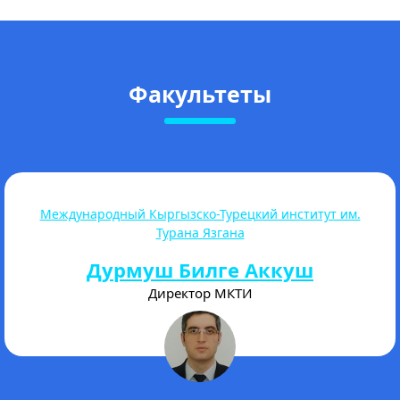
Факультеты
Высшая школа магистратуры
Торогелдиева Акталина
Бегимкуловна
Директор магистратуры