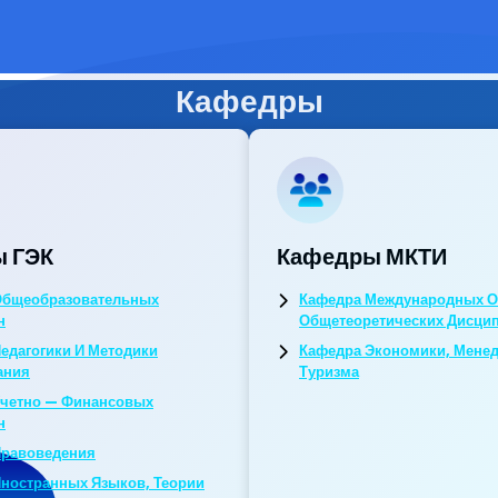
Кафедры
 ГЭК
Кафедры МКТИ
Общеобразовательных
Кафедра Международных О
н
Общетеоретических Дисци
едагогики И Методики
Кафедра Экономики, Мене
ания
Туризма
Учетно — Финансовых
н
Правоведения
ностранных Языков, Теории