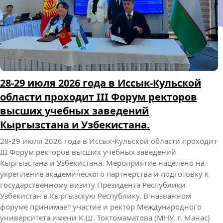
О СПОРТИВНЫХ УСПЕХАХ СТУДЕНТОВ МНУ
О СПОРТИВНЫХ УСПЕХАХ СТУДЕНТОВ МНУ
25-26
июля этого года на Иссык-Куле состоялся турнир AJP Tour
Kyrgyzstan National Jiu Jitsu Championship 2026 —
официальный национальный чемпионат по джиу-джитсу
в Кыргызстане под эгидой международной организации
Abu Dhabi Jiu Jitsu Pro. Студент Международного
университета имени К.Ш. Токтомаматова по направлению
«Экономика», профилю «Финансы и кредит» (1 курс,
группа ФК-1-25М) Мухаммадазиз…
Admin
28.07.2026