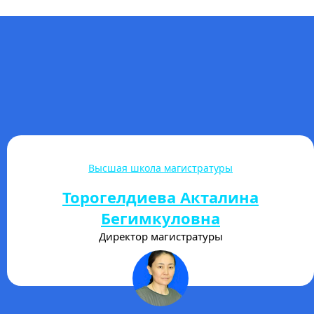
Гуманитарно-экономический колледж
Улан Уулу Авакан
Директор ГЭК