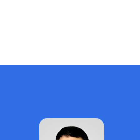
чыгаруу, билим берүүдө жасалма интеллектти жана
санариптик технологияларды колдонуу, илимий
изилдөөлөрдүн сапатын жогорулатуу жана эл аралык
РИНЦ, СКОПУС, Web of Science системаларына макала,
диссертация жазуу жана аны коргоого сунуштоо
максатында…
Admin
29.06.2026