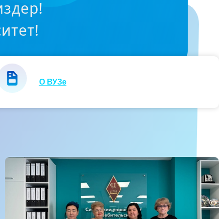
издер!
итет!
О ВУЗе