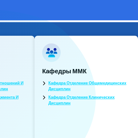
Кафедры ММК
тношений И
Кафедра Отделение Общемедицинских
плин
Дисциплин
джмента И
Кафедра Отделение Клинических
Дисциплин