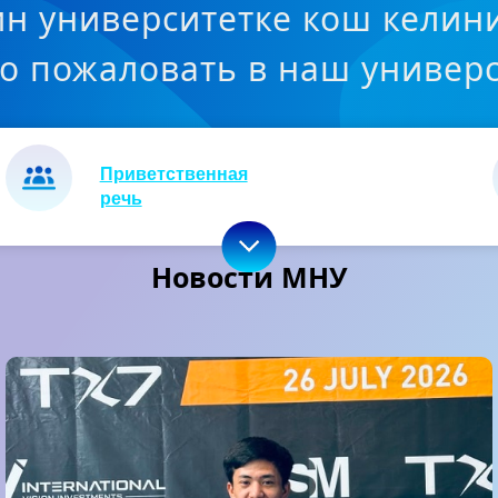
н университетке кош келин
о пожаловать в наш универс
Приветственная
речь
Новости МНУ