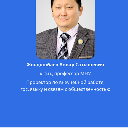
Кантороева Айжамал Кантороевна
д.э.н., профессор
Ректор Международного университета
им. К.Ш.Токтомаматова