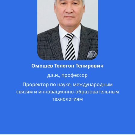
Жолдошбаев Анвар Сатышевич
к.ф.н., профессор МНУ
Проректор по внеучебной работе,
гос. языку и связям с общественностью