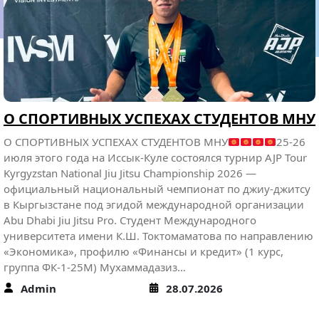
к.и.н. Дуйшеев Жениш Аматисакович профессор кафедры
философии и старший преподаватель кафедры экономики
и финансов Карагулова Айназ Ильясовна успешно
прошли с 15 по 26 июня 2026 года программу
краткосрочной академической мобильности
преподавателей в количестве 26 академических часов по
направлениям 38.04.02 Менеджмент, 44.04.02 Психолого-
педагогическое образование по проекту
«Коммуникационные риски образовательных
организаций: управленческий, экономический,
педагогический аспекты» на…
Admin
29.06.2026