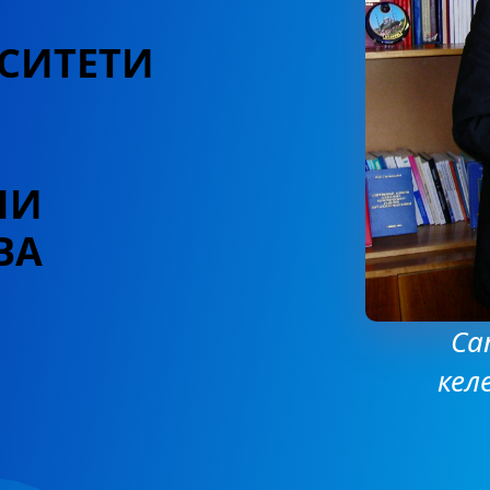
СИТЕТИ
НИ
ВА
Са
кел