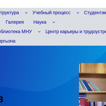
труктура
Учебный процесс
Студента
Галерея
Наука
иблиотека МНУ
Центр карьеры и трудоустр
ргызча
В