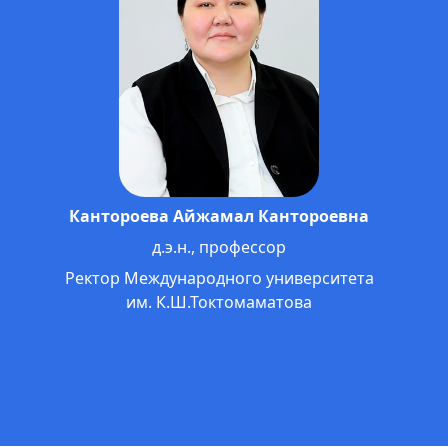
Омошев Тологон Тенирович
д.э.н., профессор
Проректор по науке, международным
связям и инновационно-образовательным
технологиям