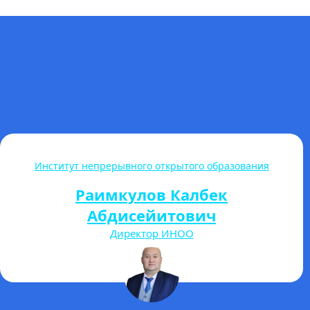
Международный Кыргызско-Турецкий институт им.
Турана Язгана
Дурмуш Билге Аккуш
Директор МКТИ