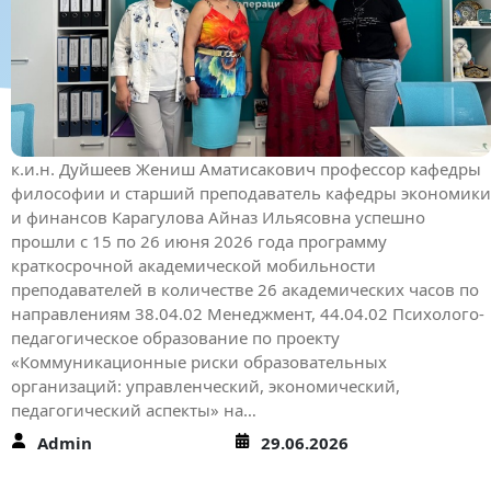
К.Ш. Токтомаматов атындагы Эл аралык
университетинин илим бөлүмү
ОшМУнун тренер-окутуучулары ф-м.и.д.,
профессор Д.А.Турсунов жана ф-м.и.к.,
доцент Г.М.Анарбаевалар илимий-
изилдөө кызматташтыгын чыңдоо
К.Ш. Токтомаматов атындагы Эл аралык университетинин
илим бөлүмү ОшМУнун тренер-окутуучулары ф-м.и.д.,
профессор Д.А.Турсунов жана ф-м.и.к., доцент
Г.М.Анарбаевалар илимий-изилдөө кызматташтыгын
чыңдоо, илимий эмгектерди даярдоо жана басылмаларга