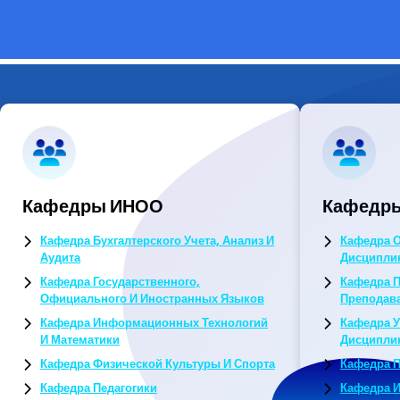
Кафедры ИНОО
Кафедры
Кафедра Бухгалтерского Учета, Анализ И
Кафедра 
Аудита
Дисципли
Кафедра Государственного,
Кафедра П
Официального И Иностранных Языков
Преподав
Кафедра Информационных Технологий
Кафедра 
И Математики
Дисципли
Кафедра Физической Культуры И Спорта
Кафедра 
Кафедра Педагогики
Кафедра И