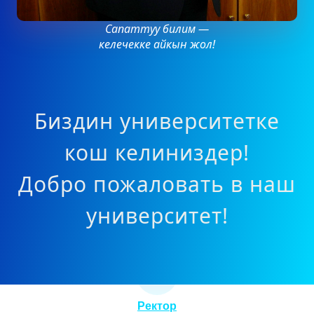
Сапаттуу билим —
келечекке айкын жол!
Биздин университетке
кош келиниздер!
Добро пожаловать в наш
университет!
Ректор