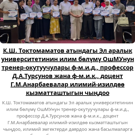
К.Ш. Токтомаматов атындагы Эл аралык
университетинин илим бөлүмү ОшМУнун
тренер-окутуучулары ф-м.и.д., профессор
Д.А.Турсунов жана ф-м.и.к., доцент
Г.М.Анарбаевалар илимий-изилдөө
кызматташтыгын чыңдоо
К.Ш. Токтомаматов атындагы Эл аралык университетинин
илим бөлүмү ОшМУнун тренер-окутуучулары ф-м.и.д.,
профессор Д.А.Турсунов жана ф-м.и.к., доцент
Г.М.Анарбаевалар илимий-изилдөө кызматташтыгын
чыңдоо, илимий эмгектерди даярдоо жана басылмаларга