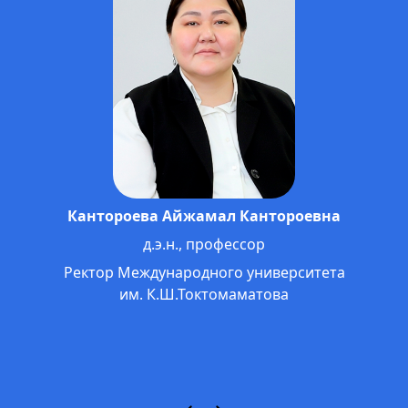
Кантороева Айжамал Кантороевна
д.э.н., профессор
Ректор Международного университета
им. К.Ш.Токтомаматова