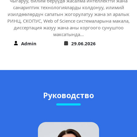
чыгаруу, билим берүүдө жасалма интеллектти жана
санариптик технологияларды колдонуу, илимий
изилдөөлөрдүн сапатын жогорулатуу жана эл аралык
РИНЦ, СКОПУС, Web of Science системаларына макала,
диссертация жазуу жана аны коргоого сунуштоо
максатында…
Admin
29.06.2026
Руководство