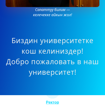
Сапаттуу билим —
келечекке айкын жол!
Биздин университетке
кош келиниздер!
Добро пожаловать в наш
университет!
Ректор