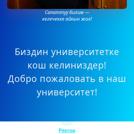
Сапаттуу билим —
келечекке айкын жол!
Биздин университетке
кош келиниздер!
Добро пожаловать в наш
университет!
Ректор