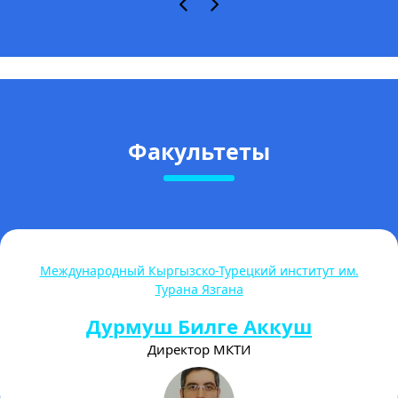
Факультеты
Международный Кыргызско-Турецкий институт им.
Турана Язгана
Дурмуш Билге Аккуш
Директор МКТИ