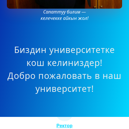
Сапаттуу билим —
келечекке айкын жол!
Биздин университетке
кош келиниздер!
Добро пожаловать в наш
университет!
Ректор