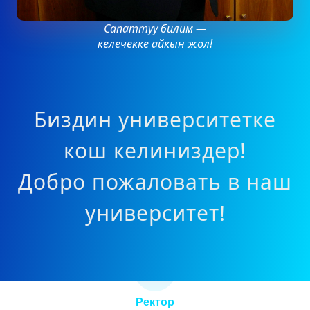
Сапаттуу билим —
келечекке айкын жол!
Биздин университетке
кош келиниздер!
Добро пожаловать в наш
университет!
Ректор