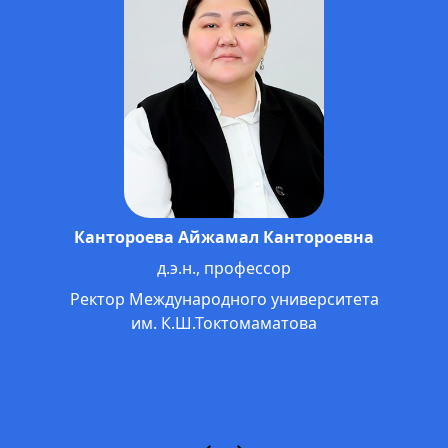
Кантороева Айжамал Кантороевна
д.э.н., профессор
Ректор Международного университета
им. К.Ш.Токтомаматова